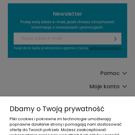
Newsletter
Podaj swój adres e-mail, jeżeli chcesz otrzymywać
informacje o nowościach i promocjach.
Twoje dane będą przetwarzane zgodnie z naszą
polityką prywatności
Pomoc
Moje konto
Płatności i dostawa
Dbamy o Twoją prywatność
O nas
Pliki cookies i pokrewne im technologie umożliwiają
poprawne działanie strony i pomagają nam dostosować
Kategorie produktowe
ofertę do Twoich potrzeb. Możesz zaakceptować