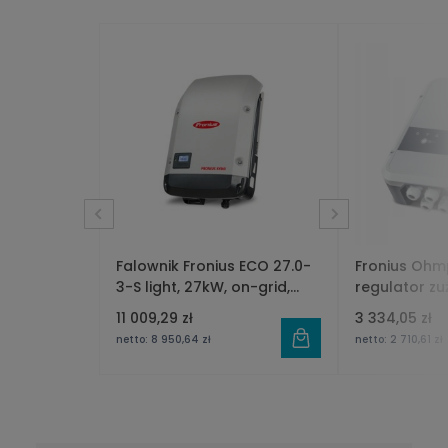
Falownik Fronius ECO 27.0-
Fronius Ohmp
3-S light, 27kW, on-grid,
regulator zu
trójfazowy, 1 mppt,
11 009,29 zł
3 334,05 zł
wyświetlacz, bez wifi
netto:
8 950,64 zł
netto:
2 710,61 zł