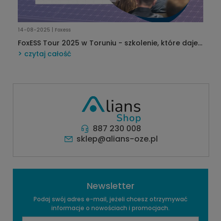
14-08-2025 | Foxess
FoxESS Tour 2025 w Toruniu - szkolenie, które daje
przewagę!
czytaj całość
887 230 008
sklep@alians-oze.pl
Newsletter
Podaj swój adres e-mail, jeżeli chcesz otrzymywać
informacje o nowościach i promocjach.