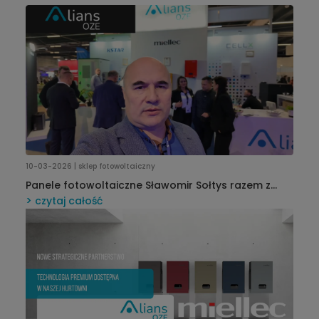
10-03-2026 | sklep fotowoltaiczny
Panele fotowoltaiczne Sławomir Sołtys razem z
Alians-OZE i Alians-Shop na Targach Enex 2026
czytaj całość