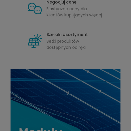
Negocjuj cenę
Elastyczne ceny dla
klientów kupujących więcej
Szeroki asortyment
Setki produktów
dostępnych od ręki