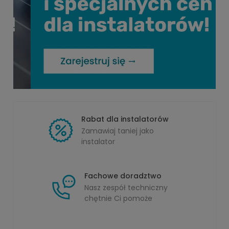
Rabat dla instalatorów
Zamawiaj taniej jako
instalator
Fachowe doradztwo
Nasz zespół techniczny
chętnie Ci pomoże