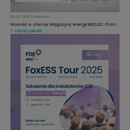
05-02-2026 | Alians Hurt
Nowość w ofercie: Magazyny energii MIELLEC. Poznaj
technologię wybraną przez ekspertów
czytaj całość