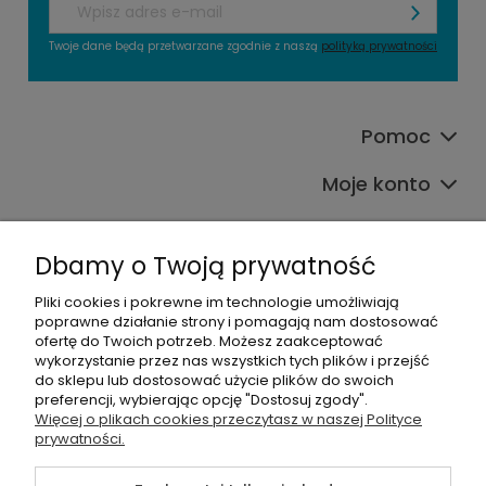
Twoje dane będą przetwarzane zgodnie z naszą
polityką prywatności
Pomoc
Moje konto
Płatności i dostawa
Dbamy o Twoją prywatność
O nas
Pliki cookies i pokrewne im technologie umożliwiają
poprawne działanie strony i pomagają nam dostosować
Kategorie produktowe
ofertę do Twoich potrzeb. Możesz zaakceptować
wykorzystanie przez nas wszystkich tych plików i przejść
do sklepu lub dostosować użycie plików do swoich
preferencji, wybierając opcję "Dostosuj zgody".
Więcej o plikach cookies przeczytasz w naszej Polityce
©2026 Wszelkie Prawa Zastrzeżone |
Alians-shop
prywatności.
Szablon Master by
Ecommercy