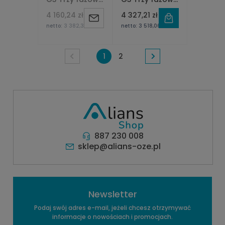
2xMPPT
2xMPPT
4 160,24 zł
4 327,21 zł
Powiadom
netto:
3 382,31 zł
netto:
3 518,06 zł
o
1
2
dostępności
887 230 008
sklep@alians-oze.pl
Newsletter
Podaj swój adres e-mail, jeżeli chcesz otrzymywać
informacje o nowościach i promocjach.