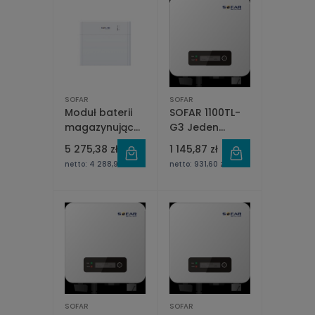
dostępności
SOFAR
SOFAR
Moduł baterii
SOFAR 1100TL-
magazynującej
G3 Jeden
SOFAR SOLAR
fazowy 1xMPPT
5 275,38 zł
1 145,87 zł
BTS 5K
netto:
4 288,93 zł
netto:
931,60 zł
SOFAR
SOFAR