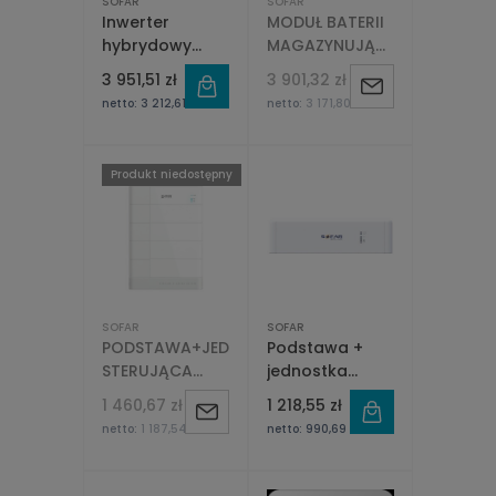
SOFAR
SOFAR
Inwerter
MODUŁ BATERII
hybrydowy
MAGAZYNUJĄCEJ
jednofazowy
SOFARSOLAR
3 951,51 zł
3 901,32 zł
Powiadom
Sofar PowerALL
GTX3000HV
netto:
3 212,61 zł
netto:
3 171,80 zł
ESI 3K-S1 1F
2,56KWH
o
2xMPPT
dostępności
Produkt niedostępny
SOFAR
SOFAR
PODSTAWA+JEDNOSTKA
Podstawa +
STERUJĄCA
jednostka
(BCU) BATERII
sterująca
1 460,67 zł
1 218,55 zł
Powiadom
MAGAZYNUJĄCEJ
(BDU) baterii
netto:
1 187,54 zł
netto:
990,69 zł
SOFAR SOLAR
magazynującej
o
GTX3000HV
SOFAR SOLAR
BTS 5K-BDU