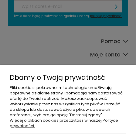
Twoje dane będą przetwarzane zgodnie z naszą
polityką prywatności
Pomoc
Moje konto
Płatności i dostawa
Dbamy o Twoją prywatność
O nas
Pliki cookies i pokrewne im technologie umożliwiają
poprawne działanie strony i pomagają nam dostosować
Kategorie produktowe
ofertę do Twoich potrzeb. Możesz zaakceptować
wykorzystanie przez nas wszystkich tych plików i przejść
do sklepu lub dostosować użycie plików do swoich
preferencji, wybierając opcję "Dostosuj zgody".
Więcej o plikach cookies przeczytasz w naszej Polityce
©2026 Wszelkie Prawa Zastrzeżone |
Alians-shop
prywatności.
Szablon Master by
Ecommercy