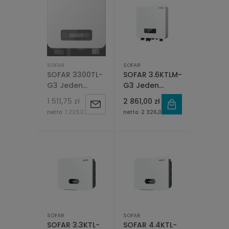
SOFAR
SOFAR
SOFAR 3300TL-
SOFAR 3.6KTLM-
G3 Jeden
G3 Jeden
fazowy 1xMPPT
fazowy 2xMPPT
1 511,75 zł
2 861,00 zł
Powiadom
netto:
1 229,07 zł
netto:
2 326,02 zł
o
dostępności
SOFAR
SOFAR
SOFAR 3.3KTL-
SOFAR 4.4KTL-