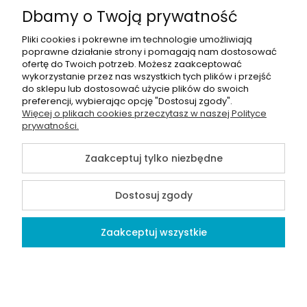
Dbamy o Twoją prywatność
O nas
Pliki cookies i pokrewne im technologie umożliwiają
poprawne działanie strony i pomagają nam dostosować
Kategorie produktowe
ofertę do Twoich potrzeb. Możesz zaakceptować
wykorzystanie przez nas wszystkich tych plików i przejść
do sklepu lub dostosować użycie plików do swoich
preferencji, wybierając opcję "Dostosuj zgody".
Więcej o plikach cookies przeczytasz w naszej Polityce
©2026 Wszelkie Prawa Zastrzeżone |
Alians-shop
prywatności.
Szablon Master by
Ecommercy
Zaakceptuj tylko niezbędne
Dostosuj zgody
Pokaż pełną wersję strony
Zaakceptuj wszystkie
Sklep internetowy Shoper Premium
Kontakt
Szukaj
Konto
Koszyk