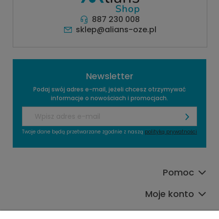
887 230 008
sklep@alians-oze.pl
Newsletter
Podaj swój adres e-mail, jeżeli chcesz otrzymywać
informacje o nowościach i promocjach.
Twoje dane będą przetwarzane zgodnie z naszą
polityką prywatności
Pomoc
Moje konto
Płatności i dostawa