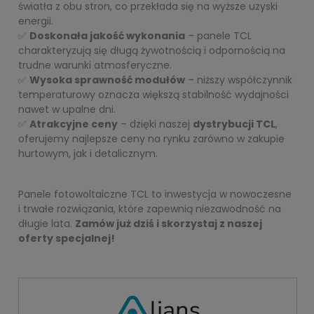
światła z obu stron, co przekłada się na wyższe uzyski
energii.
✅
Doskonała jakość wykonania
– panele TCL
charakteryzują się długą żywotnością i odpornością na
trudne warunki atmosferyczne.
✅
Wysoka sprawność modułów
– niższy współczynnik
temperaturowy oznacza większą stabilność wydajności
nawet w upalne dni.
✅
Atrakcyjne ceny
– dzięki naszej
dystrybucji TCL
,
oferujemy najlepsze ceny na rynku zarówno w zakupie
hurtowym, jak i detalicznym.
Panele fotowoltaiczne TCL to inwestycja w nowoczesne
i trwałe rozwiązania, które zapewnią niezawodność na
długie lata.
Zamów już dziś i skorzystaj z naszej
oferty specjalnej!