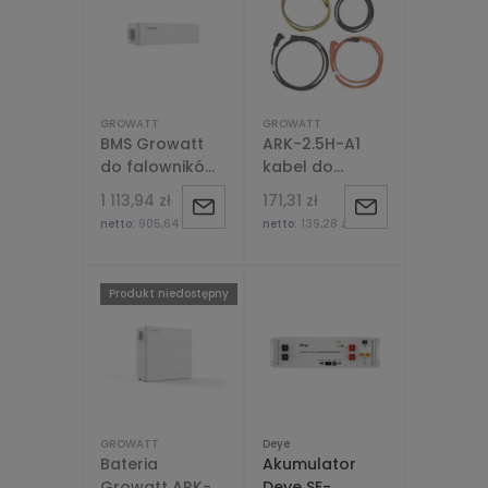
GROWATT
GROWATT
BMS Growatt
ARK-2.5H-A1
do falowników
kabel do
SPH TL3-BH UP
baterii - zestaw
1 113,94 zł
171,31 zł
Powiadom
Powiadom
(10 lat
netto:
905,64 zł
netto:
139,28 zł
gwarancji)
o
o
dostępności
dostępności
Produkt niedostępny
GROWATT
Deye
Bateria
Akumulator
Growatt ARK-
Deye SE-