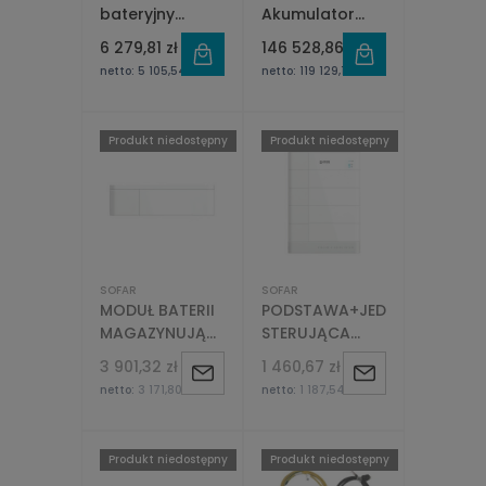
bateryjny
Akumulator
magazyn
Litowy LFP 102.4
6 279,81 zł
146 528,86 zł
energii Kstar
kWh
netto:
5 105,54 zł
netto:
119 129,15 zł
BluE-Pack 5.1 o
pojemności 5,1
kWh - BluE-
Produkt niedostępny
Produkt niedostępny
Pack5.1 Kstar
SOFAR
SOFAR
MODUŁ BATERII
PODSTAWA+JEDNOSTKA
MAGAZYNUJĄCEJ
STERUJĄCA
SOFARSOLAR
(BCU) BATERII
3 901,32 zł
1 460,67 zł
Powiadom
Powiadom
GTX3000HV
MAGAZYNUJĄCEJ
netto:
3 171,80 zł
netto:
1 187,54 zł
2,56KWH
SOFAR SOLAR
o
o
GTX3000HV
dostępności
dostępności
Produkt niedostępny
Produkt niedostępny