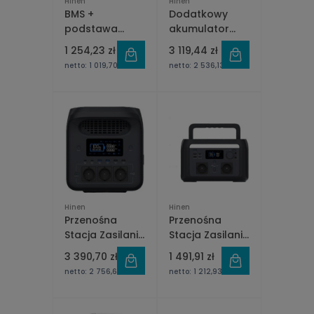
Hinen
Hinen
BMS +
Dodatkowy
podstawa
akumulator
baterii 7,7kW
2560W Hinen
1 254,23 zł
3 119,44 zł
wysokonapięciowa
PS500B
netto:
1 019,70 zł
netto:
2 536,13 zł
Hinen B7700M-
H
Hinen
Hinen
Przenośna
Przenośna
Stacja Zasilania
Stacja Zasilania
1800W - Hinen
600W - Hinen
3 390,70 zł
1 491,91 zł
PS1800
PS600
netto:
2 756,67 zł
netto:
1 212,93 zł