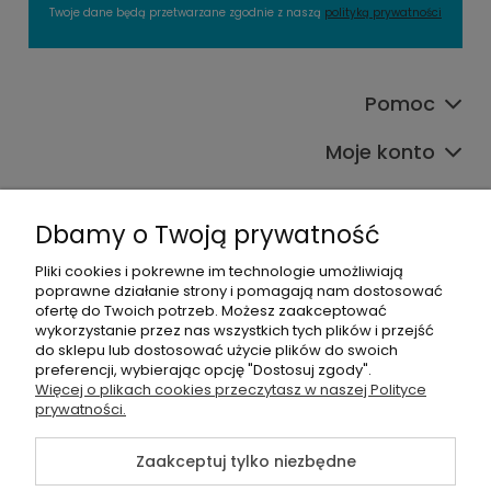
Twoje dane będą przetwarzane zgodnie z naszą
polityką prywatności
Pomoc
Moje konto
Płatności i dostawa
Dbamy o Twoją prywatność
O nas
Pliki cookies i pokrewne im technologie umożliwiają
poprawne działanie strony i pomagają nam dostosować
Kategorie produktowe
ofertę do Twoich potrzeb. Możesz zaakceptować
wykorzystanie przez nas wszystkich tych plików i przejść
do sklepu lub dostosować użycie plików do swoich
preferencji, wybierając opcję "Dostosuj zgody".
Więcej o plikach cookies przeczytasz w naszej Polityce
©2026 Wszelkie Prawa Zastrzeżone |
Alians-shop
prywatności.
Szablon Master by
Ecommercy
Zaakceptuj tylko niezbędne