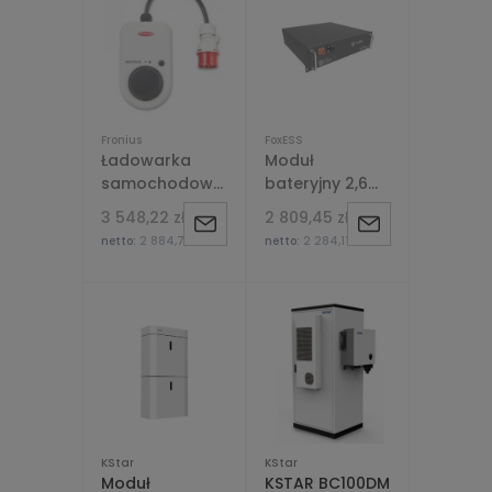
Fronius
FoxESS
Ładowarka
Moduł
samochodowa
bateryjny 2,6
Fronius
kWh Foxess
3 548,22 zł
2 809,45 zł
Powiadom
Powiadom
Wattpilot Go 11
HV2600
netto:
2 884,73 zł
netto:
2 284,11 zł
J
o
o
dostępności
dostępności
KStar
KStar
Moduł
KSTAR BC100DM