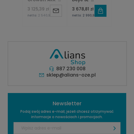
2.5H-A1 (10 lat
G5.1Pro-b
3 125,39 zł
3 678,81 zł
Powiadom
gwarancji)
5,12kWh
netto:
2 540,97 zł
netto:
2 990,90 zł
o
dostępności
887 230 008
sklep@alians-oze.pl
Newsletter
Podaj swój adres e-mail, jeżeli chcesz otrzymywać
informacje o nowościach i promocjach.