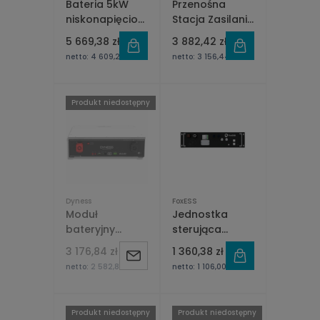
Bateria 5kW
Przenośna
niskonapięciowa
Stacja Zasilania
Hinen B5000
3000W - Hinen
5 669,38 zł
3 882,42 zł
PS3000
netto:
4 609,25 zł
netto:
3 156,44 zł
Produkt niedostępny
Dyness
FoxESS
Moduł
Jednostka
bateryjny
sterująca
Dyness LV-
FoxEss BMS
3 176,84 zł
1 360,38 zł
Powiadom
DL5.0C-EU
MIRA
netto:
2 582,80 zł
netto:
1 106,00 zł
o
dostępności
Produkt niedostępny
Produkt niedostępny