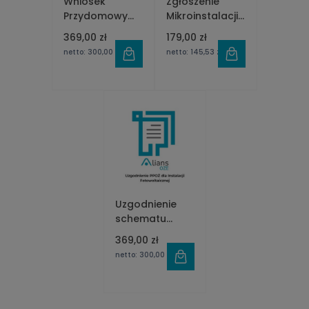
Wniosek
Zgłoszenie
Przydomowy
Mikroinstalacji
magazyn
do OSD
369,00 zł
179,00 zł
energii
netto:
300,00 zł
netto:
145,53 zł
Uzgodnienie
schematu
instalacji
369,00 zł
fotowoltaicznej
netto:
300,00 zł
z rzeczoznawcą
ds.
zabezpieczeń
przeciwpożarowych