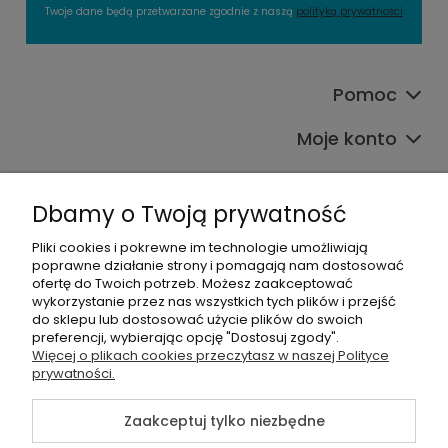
Twoje dane będą przetwarzane zgodnie z naszą
polityką prywatności
Pomoc
Moje konto
Płatności i dostawa
Dbamy o Twoją prywatność
O nas
Pliki cookies i pokrewne im technologie umożliwiają
poprawne działanie strony i pomagają nam dostosować
Kategorie produktowe
ofertę do Twoich potrzeb. Możesz zaakceptować
wykorzystanie przez nas wszystkich tych plików i przejść
do sklepu lub dostosować użycie plików do swoich
preferencji, wybierając opcję "Dostosuj zgody".
Więcej o plikach cookies przeczytasz w naszej Polityce
©2026 Wszelkie Prawa Zastrzeżone |
Alians-shop
prywatności.
Szablon Master by
Ecommercy
Zaakceptuj tylko niezbędne