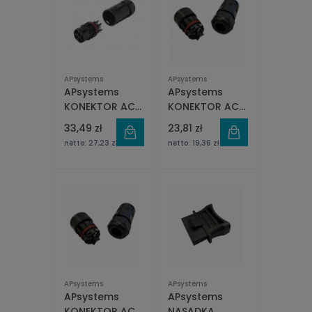
APsystems
APsystems
APsystems
APsystems
KONEKTOR AC
KONEKTOR AC
MĘSKI -
MĘSKI -
33,49 zł
23,81 zł
INSTALACJA 3
INSTALACJA 1
netto:
27,23 zł
netto:
19,36 zł
FAZY
FAZA
APsystems
APsystems
APsystems
APsystems
KONEKTOR AC
NASADKA