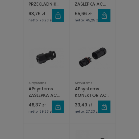
PRZEKŁADNIK
ZAŚLEPKA AC
PRĄDOWY 80A Z
BUS 3Fazowy
93,76 zł
55,66 zł
OTWIERANYM
netto:
76,23 zł
netto:
45,25 zł
RDZENIEM
APsystems
APsystems
APsystems
APsystems
ZAŚLEPKA AC
KONEKTOR AC
BUS 1Fazowy
ŻEŃSKI -
48,37 zł
33,49 zł
INSTALACJA 3
netto:
39,33 zł
netto:
27,23 zł
FAZY