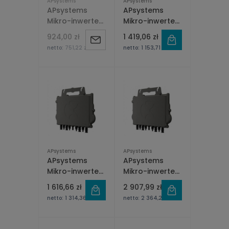
APsystems
APsystems
APsystems
APsystems
Mikro-inwerter
Mikro-inwerter
DS3 800W
DS3D 1800W
924,00 zł
1 419,06 zł
Powiadom
jednofazowy
jednofazowy
netto:
751,22 zł
netto:
1 153,71 zł
o
dostępności
APsystems
APsystems
APsystems
APsystems
Mikro-inwerter
Mikro-inwerter
QT2 2000W
QT2D 3200W
1 616,66 zł
2 907,99 zł
Trzyfazowy
Trzyfazowy
netto:
1 314,36 zł
netto:
2 364,22 zł