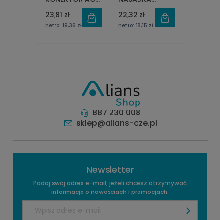
ŻEŃSKI -
ZŁĄCZA AC BUS
23,81 zł
22,32 zł
INSTALACJA 1
T-CONN
netto:
19,36 zł
netto:
18,15 zł
FAZA
887 230 008
sklep@alians-oze.pl
Newsletter
Podaj swój adres e-mail, jeżeli chcesz otrzymywać
informacje o nowościach i promocjach.