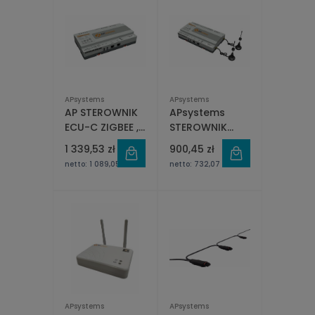
APsystems
APsystems
AP STEROWNIK
APsystems
ECU-C ZIGBEE ,
STEROWNIK
ZAAWANSOWANE
ECU-R ZIGBEE
1 339,53 zł
900,45 zł
FUNKCJE
netto:
1 089,05 zł
netto:
732,07 zł
APsystems
APsystems