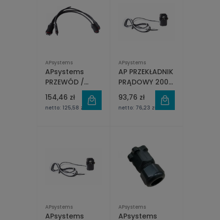
APsystems
APsystems
APsystems
AP PRZEKŁADNIK
PRZEWÓD /
PRĄDOWY 200A
ZŁĄCZE Y3 AC
Z OTWIERANYM
154,46 zł
93,76 zł
BUS do DS3D
RDZENIEM
netto:
125,58 zł
netto:
76,23 zł
APsystems
APsystems
APsystems
APsystems