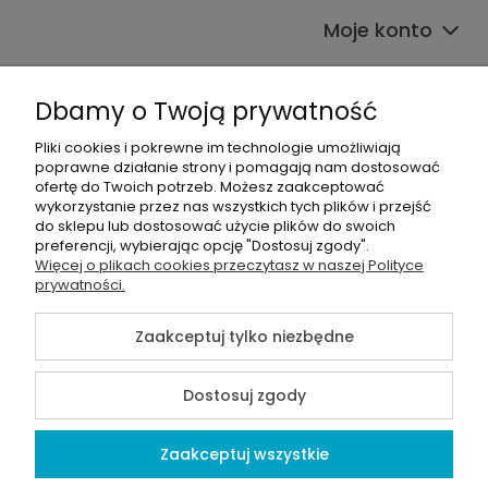
zmniejszenie
Moje konto
zużycia prądu z
sieci. W efekcie
Płatności i dostawa
rachunki za
Dbamy o Twoją prywatność
energię mogą
O nas
zostać obniżone
Pliki cookies i pokrewne im technologie umożliwiają
nawet o 70-80%.
poprawne działanie strony i pomagają nam dostosować
Kategorie produktowe
ofertę do Twoich potrzeb. Możesz zaakceptować
wykorzystanie przez nas wszystkich tych plików i przejść
do sklepu lub dostosować użycie plików do swoich
preferencji, wybierając opcję "Dostosuj zgody".
Więcej o plikach cookies przeczytasz w naszej Polityce
©2026 Wszelkie Prawa Zastrzeżone |
Alians-shop
prywatności.
Szablon Master by
Ecommercy
Zaakceptuj tylko niezbędne
Dostosuj zgody
Pokaż pełną wersję strony
Zaakceptuj wszystkie
Sklep internetowy Shoper Premium