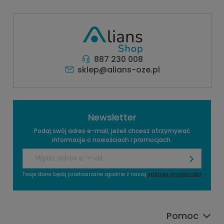
osób szuka
możliwości dla
rozwiązań, aby
sposobów na
klientów
pomóc Ci w
obniżenie
indywidualnych i
podjęciu trafnej
rachunków za
biznesowych,
decyzji.
energię.
poszukujących
Połączenie
zaawansowanych,
887 230 008
pompy ciepła i
efektywnych i
sklep@alians-oze.pl
paneli
ekologicznych
fotowoltaicznych
rozwiązań
to idealny
energetycznych.
sposób na
Newsletter
stworzenie
energooszczędnego
Podaj swój adres e-mail, jeżeli chcesz otrzymywać
domu. Pompa
informacje o nowościach i promocjach.
ciepła będzie
pobierała
energię
Twoje dane będą przetwarzane zgodnie z naszą
polityką prywatności
elektryczną z
paneli
fotowoltaicznych,
co pozwoli na
Pomoc
znaczne