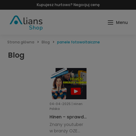
Kupujesz hurtowo? Negocjuj cenę
Strona główna
Blog
panele fotowoltaiczne
Blog
04-04-2025 | Hinen
Polska
Hinen – sprawdź
wideo-recenzję i
Znany youtuber
poznaj ofertę
w branży OZE
Alians-Shop.pl!